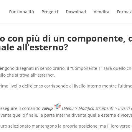
Funzionalità
Progetti
Download
Vendita
Formaz
 con più di un componente, 
uale all’esterno?
engono disegnati in senso orario, il “Componente 1” sarà quello che 
lo che si trova all’“esterno”.
 primo livello dell’elenco corrisponde al livello Interno mentre l’ultim
le eseguire il comando
vaFlip
(
Menu > Modifica strumenti > Inverti 
diventa quello finale, la parte interna diventa quella esterna e vicev
 muro selezionato mantengono la propria posizione, ma il loro verso