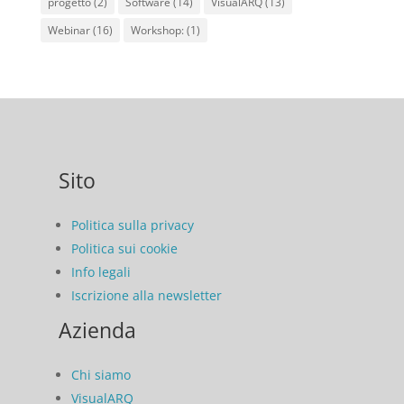
progetto
(2)
Software
(14)
VisualARQ
(13)
Webinar
(16)
Workshop:
(1)
Sito
Politica sulla privacy
Politica sui cookie
Info legali
Iscrizione alla newsletter
Azienda
Chi siamo
VisualARQ