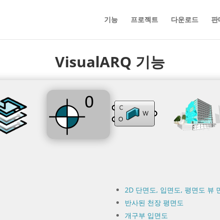
기능
프로젝트
다운로드
판
VisualARQ 기능
2D 단면도, 입면도, 평면도 뷰
반사된 천장 평면도
개구부 입면도