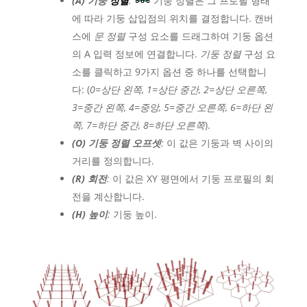
(
A
) 기둥
정렬
:
기둥 정렬은 그 프로필 형태
에 따라 기둥 삽입점의 위치를 ​​결정합니다. 캔버
스에
문 정렬
구성 요소를 드래그하여 기둥 옵션
의 A 입력 정보에 연결합니다.
기둥 정렬
구성 요
소를 클릭하고 9가지 옵션 중 하나를 선택합니
다: (
0=상단 왼쪽, 1=상단 중간, 2=상단 오른쪽,
3=중간 왼쪽, 4=중앙, 5=중간 오른쪽, 6=하단 왼
쪽, 7=하단 중간, 8=하단 오른쪽
).
(
O
)
기둥 정렬 오프셋
:
이 값은 기둥과 벽 사이의
거리를 정의합니다.
(R) 회전
:
이 값은 XY 평면에서 기둥 프로필의 회
전을 계산합니다.
(H) 높이
:
기둥 높이.