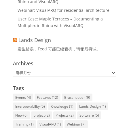
Rhino and VisualARQ
Webinar: VisualARQ for residential architecture
User Case: Maple Terraces – Documenting a
Multiplex in Rhino with VisualARQ
Lands Design
发生错误，Feed 可能已经宕机，请稍后再试。
Archives
Archives
Tags
Events
(4)
Features
(12)
Grasshopper
(9)
Interoperability
(5)
Knowledge
(1)
Lands Design
(1)
New
(6)
project
(2)
Projects
(2)
Software
(5)
Training
(1)
VisualARQ
(1)
Webinar
(7)