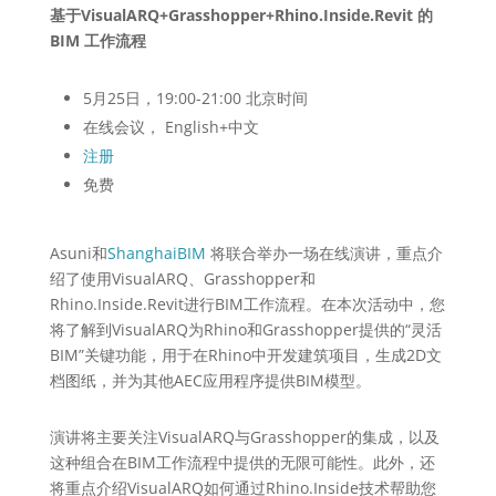
基于
VisualARQ+Grasshopper+Rhino.
Inside.Revit
的
BIM
工作流程
5月25日，19:00-21:00 北京时间
在线会议， English+中文
注册
免费
Asuni
和
ShanghaiBIM
将
联合举办一场在线演讲，重点介
绍了使用
VisualARQ
、
G
rasshopper
和
Rhino.Inside.Revit
进
行
BIM
工作流程。在本次活
动中
，
您
将了解到
VisualARQ
为
Rhino
和
Grasshopper
提供的
“
灵活
BIM”
关
键
功能
，
用于在
Rhino
中开
发建筑项目
，
生成
2D
文
档
图纸
，
并为
其他
AEC
应用程序提供
BIM
模型。
演讲将主要关注VisualARQ与Grasshopper的集成，以及
这种组合在BIM工作流程中提供的无限可能性。此外，还
将重点介绍VisualARQ如何通过Rhino.Inside技术帮助您