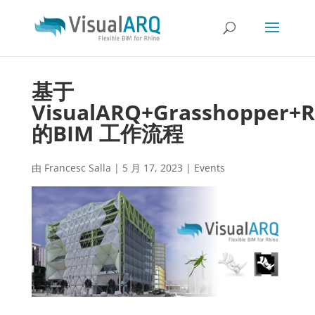
基于
VisualARQ+Grasshopper+Rh
的BIM 工作流程
由
Francesc Salla
|
5 月 17, 2023
|
Events