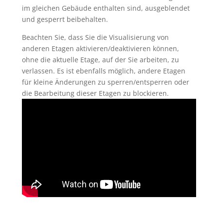
im gleichen Gebäude enthalten sind, ausgeblendet
und gesperrt beibehalten.
Beachten Sie, dass Sie die Visualisierung von
anderen Etagen aktivieren/deaktivieren können,
ohne die aktuelle Etage, auf der Sie arbeiten, zu
verlassen. Es ist ebenfalls möglich, andere Etagen
für kleine Änderungen zu sperren/entsperren oder
die Bearbeitung dieser Etagen zu blockieren.