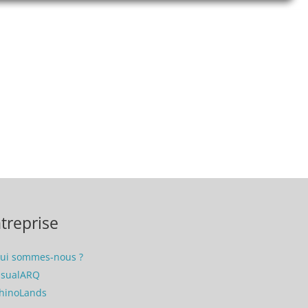
treprise
ui sommes-nous ?
isualARQ
hinoLands