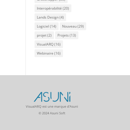
Interopérabilité
(20)
Lands Design
(4)
Logiciel
(14)
Nouveau
(29)
projet
(2)
Projets
(13)
VisualARQ
(16)
Webinaire
(16)
VisualARQ est une marque d’Asuni
© 2024 Asuni Soft