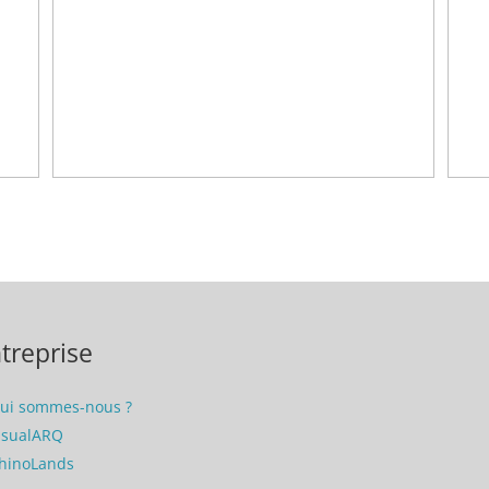
treprise
ui sommes-nous ?
isualARQ
hinoLands