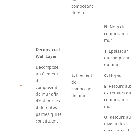
composant
du mur
N:
Nom du
composant d
mur
Deconstruct
T:
Épaisseur
Wall Layer
du composan
du mur
Décompose
un élément
L:
Élément
C:
Noyau
de
de
E:
Retours au
composant
composant
extrémités d
de mur afin
de mur
composant d
d’obtenir les
mur
différentes
parties qui le
O:
Retours au
constituent
niveau des
ouvertures d