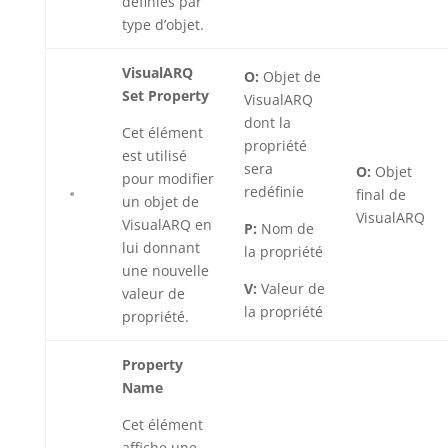
définies par
type d’objet.
VisualARQ
O:
Objet de
Set Property
VisualARQ
dont la
Cet élément
propriété
est utilisé
sera
O:
Objet
pour modifier
redéfinie
final de
un objet de
VisualARQ
VisualARQ en
P:
Nom de
lui donnant
la propriété
une nouvelle
V:
Valeur de
valeur de
la propriété
propriété.
Property
Name
Cet élément
affiche une