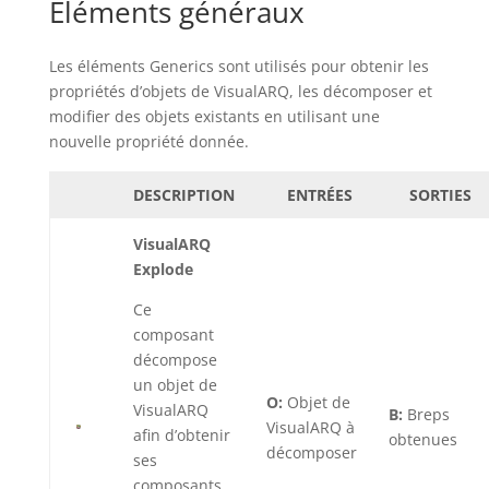
Éléments généraux
Les éléments Generics sont utilisés pour obtenir les
propriétés d’objets de VisualARQ, les décomposer et
modifier des objets existants en utilisant une
nouvelle propriété donnée.
DESCRIPTION
ENTRÉES
SORTIES
VisualARQ
Explode
Ce
composant
décompose
un objet de
O:
Objet de
VisualARQ
B:
Breps
VisualARQ à
afin d’obtenir
obtenues
décomposer
ses
composants.