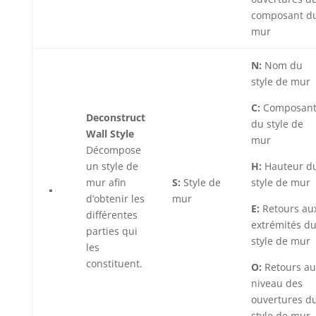
composant d
mur
N:
Nom du
style de mur
C:
Composant
Deconstruct
du style de
Wall Style
mur
Décompose
un style de
H:
Hauteur d
mur afin
S:
Style de
style de mur
d’obtenir les
mur
E:
Retours au
différentes
extrémités d
parties qui
style de mur
les
constituent.
O:
Retours au
niveau des
ouvertures d
style de mur