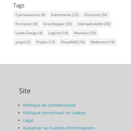
Tags
Connaissances
(8)
Evénements
(23)
Fonctions
(34)
Formation
(9)
Grasshopper
(35)
Interopérabilité
(20)
Lands Design
(4)
Logiciel
(14)
Nouveau
(29)
projet
(2)
Projets
(13)
VisualARQ
(16)
Webinaire
(16)
Site
Politique de confidentialité
Politique concernant les cookies
Légal
S’abonner au bulletin d’informations