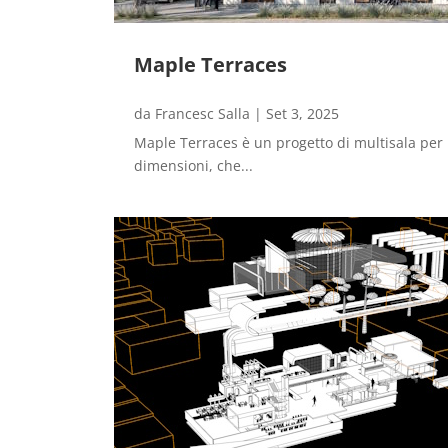
Maple Terraces
da
Francesc Salla
|
Set 3, 2025
Maple Terraces è un progetto di multisala per l
dimensioni, che...