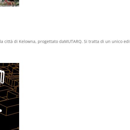
a città di Kelowna, progettato daMUTARQ. Si tratta di un unico edifi