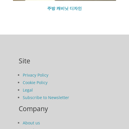
주방 캐비닛 디자인
Site
Privacy Policy
Cookie Policy
Legal
Subscribe to Newsletter
Company
About us