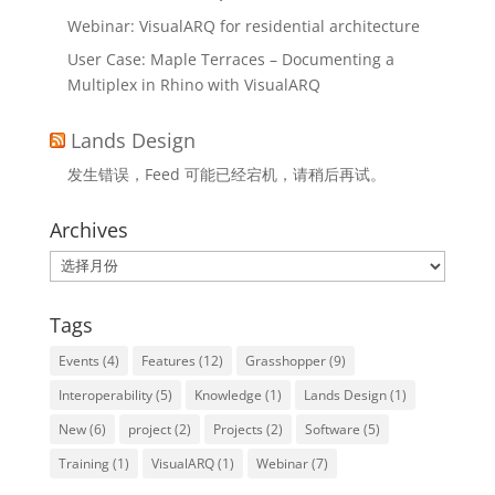
Webinar: VisualARQ for residential architecture
User Case: Maple Terraces – Documenting a
Multiplex in Rhino with VisualARQ
Lands Design
发生错误，Feed 可能已经宕机，请稍后再试。
Archives
Archives
Tags
Events
(4)
Features
(12)
Grasshopper
(9)
Interoperability
(5)
Knowledge
(1)
Lands Design
(1)
New
(6)
project
(2)
Projects
(2)
Software
(5)
Training
(1)
VisualARQ
(1)
Webinar
(7)