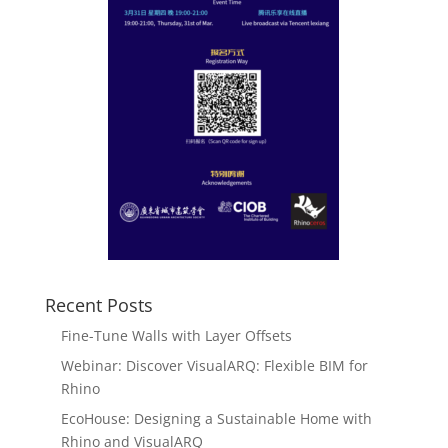
Recent Posts
Fine-Tune Walls with Layer Offsets
Webinar: Discover VisualARQ: Flexible BIM for
Rhino
EcoHouse: Designing a Sustainable Home with
Rhino and VisualARQ