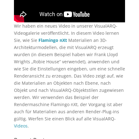
Wir haben ein neues Video in unserer VisualARQ-
Videogalerie veröffentlicht. In diesem Video lernen
Sie, wie Sie
Flamingo nXt
Materialien an 3D-
Architekturmodellen, die mit VisualARQ erzeugt
wurden (in diesem Beispiel haben wir Frank Lloyd
Wrights „Robie House“ verwendet), anwenden und
wie Sie die Einstellungen eingeben, um eine schnelle
Renderansicht zu erzeugen. Das Video zeigt auf, wie
die Materialien an Objekten nach Ebene, nach
Objekt und nach VisualARQ-Objektstilen zugewiesen
werden. Wir verwenden das Beispiel der
Rendermaschine Flamingo nXt, der Vorgang ist aber
auch für Materialien aus anderen Render-Plug-ins
gültig. Werfen Sie einen Blick auf alle VisualARQ-
Videos
.