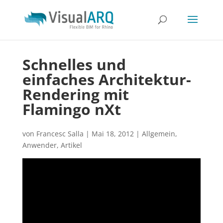
Schnelles und
einfaches Architektur-
Rendering mit
Flamingo nXt
von
Francesc Salla
|
Mai 18, 2012
|
Allgemein
,
Anwender
,
Artikel