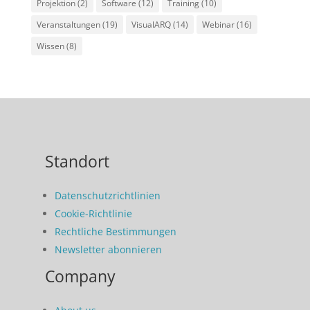
Projektion
(2)
Software
(12)
Training
(10)
Veranstaltungen
(19)
VisualARQ
(14)
Webinar
(16)
Wissen
(8)
Standort
Datenschutzrichtlinien
Cookie-Richtlinie
Rechtliche Bestimmungen
Newsletter abonnieren
Company