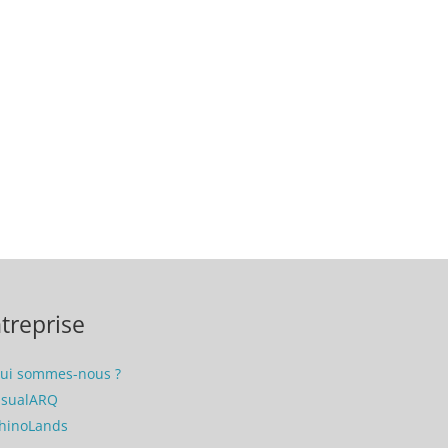
treprise
ui sommes-nous ?
isualARQ
hinoLands