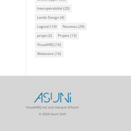
Interopérabilité
(20)
Lands Design
(4)
Logiciel
(14)
Nouveau
(29)
projet
(2)
Projets
(13)
VisualARQ
(16)
Webinaire
(16)
VisualARQ est une marque d’Asuni
© 2024 Asuni Soft