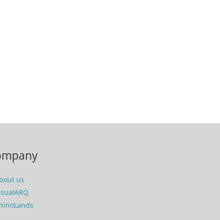
ompany
bout us
isualARQ
hinoLands