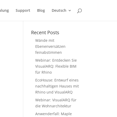
ulung
Support
Blog
Deutsch
Recent Posts
Wände mit
Ebenenversätzen
feinabstimmen
Webinar: Entdecken Sie
e
VisualARQ: Flexible BIM
für Rhino
EcoHouse: Entwurf eines
nachhaltigen Hauses mit
Rhino und VisualARQ
Webinar: VisualARQ für
die Wohnarchitektur
Anwenderfall: Maple