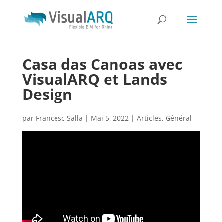
Casa das Canoas avec
VisualARQ et Lands
Design
par
Francesc Salla
|
Mai 5, 2022
|
Articles
,
Général