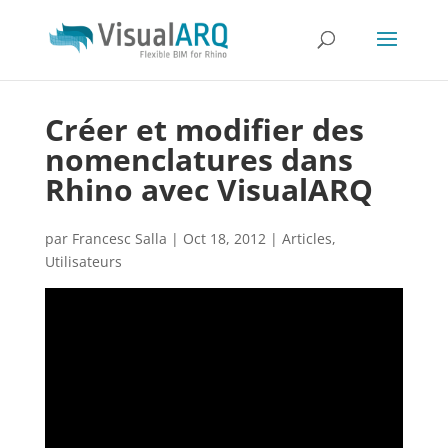
Créer et modifier des
nomenclatures dans
Rhino avec VisualARQ
par
Francesc Salla
|
Oct 18, 2012
|
Articles
,
Utilisateurs