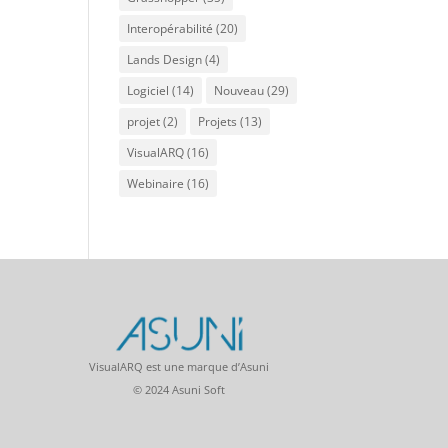
Interopérabilité
(20)
Lands Design
(4)
Logiciel
(14)
Nouveau
(29)
projet
(2)
Projets
(13)
VisualARQ
(16)
Webinaire
(16)
VisualARQ est une marque d’Asuni
© 2024 Asuni Soft