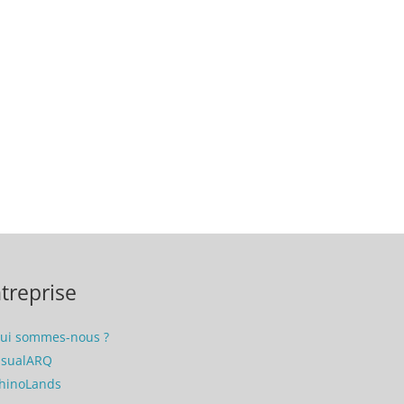
treprise
ui sommes-nous ?
isualARQ
hinoLands