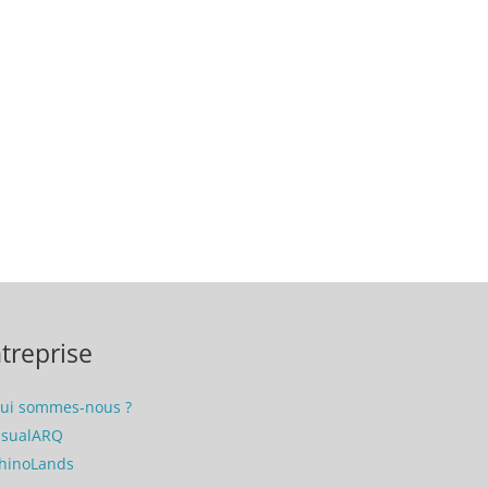
treprise
ui sommes-nous ?
isualARQ
hinoLands