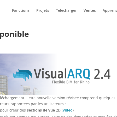
Fonctions
Projets
Télécharger
Ventes
Appren
sponible
éléchargement. Cette nouvelle version révisée comprend quelques
reurs rapportées par les utilisateurs :
pour créer des
sections de vue
2D (
vidéo
)
ec RhinoCommon pour créer, envoyer des demandes et modifier d