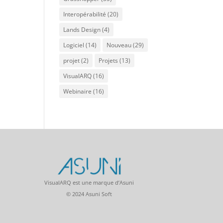
Interopérabilité
(20)
Lands Design
(4)
Logiciel
(14)
Nouveau
(29)
projet
(2)
Projets
(13)
VisualARQ
(16)
Webinaire
(16)
VisualARQ est une marque d’Asuni
© 2024 Asuni Soft