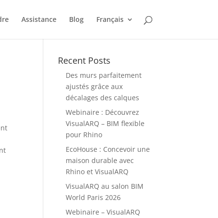
dre
Assistance
Blog
Français
Recent Posts
Des murs parfaitement
ajustés grâce aux
décalages des calques
Webinaire : Découvrez
VisualARQ – BIM flexible
ent
pour Rhino
EcoHouse : Concevoir une
nt
maison durable avec
Rhino et VisualARQ
VisualARQ au salon BIM
World Paris 2026
Webinaire – VisualARQ