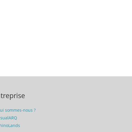
treprise
ui sommes-nous ?
isualARQ
hinoLands