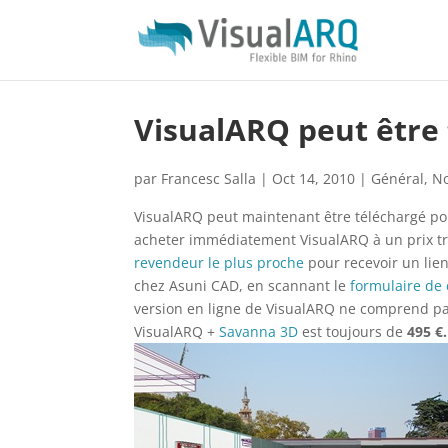
VisualARQ peut être
par
Francesc Salla
|
Oct 14, 2010
|
Général
,
N
VisualARQ peut maintenant être téléchargé p
acheter immédiatement VisualARQ à un prix très 
revendeur le plus proche
pour recevoir un lie
chez Asuni CAD, en scannant le
formulaire d
version en ligne de VisualARQ ne comprend pas
VisualARQ +
Savanna 3D
est toujours de
495 €.