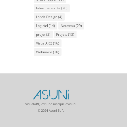
Interopérabilité
(20)
Lands Design
(4)
Logiciel
(14)
Nouveau
(29)
projet
(2)
Projets
(13)
VisualARQ
(16)
Webinaire
(16)
VisualARQ est une marque d’Asuni
© 2024 Asuni Soft