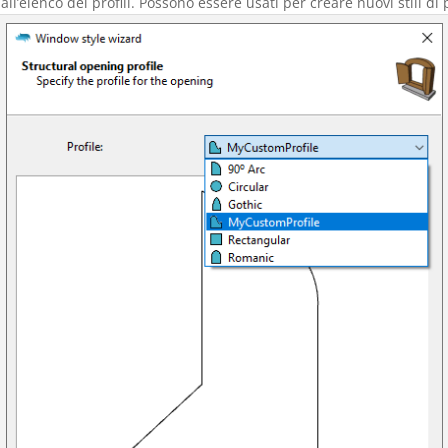
 all’elenco dei profili. Possono essere usati per creare nuovi stili di 