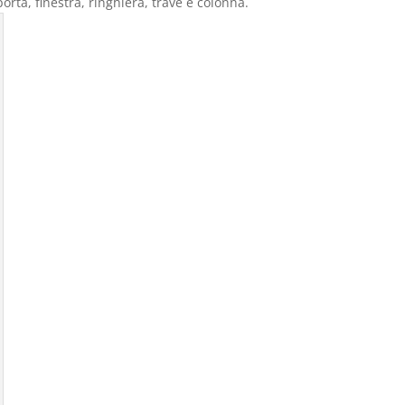
porta, finestra, ringhiera, trave e colonna.