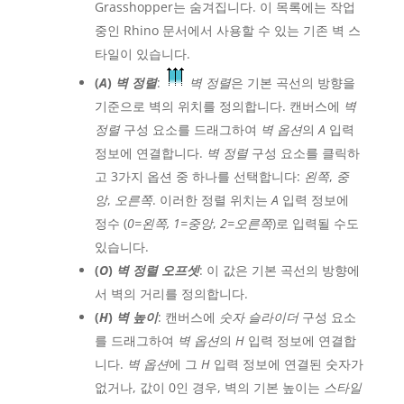
Grasshopper는 숨겨집니다. 이 목록에는 작업
중인 Rhino 문서에서 사용할 수 있는 기존 벽 스
타일이 있습니다.
(
A
)
벽 정렬
:
벽 정렬
은 기본 곡선의 방향을
기준으로 벽의 위치를 정의합니다. 캔버스에
벽
정렬
구성 요소를 드래그하여
벽 옵션
의
A
입력
정보에 연결합니다.
벽 정렬
구성 요소를 클릭하
고 3가지 옵션 중 하나를 선택합니다:
왼쪽
,
중
앙
,
오른쪽
. 이러한 정렬 위치는
A
입력 정보에
정수 (
0=왼쪽, 1=중앙
,
2=오른쪽
)로 입력될 수도
있습니다.
(
O
)
벽 정렬 오프셋
: 이 값은 기본 곡선의 방향에
서 벽의 거리를 정의합니다.
(
H
)
벽 높이
: 캔버스에
숫자 슬라이더
구성 요소
를 드래그하여
벽 옵션
의
H
입력 정보에 연결합
니다.
벽 옵션
에 그
H
입력 정보에 연결된 숫자가
없거나, 값이 0인 경우, 벽의 기본 높이는
스타일