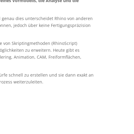
 eines Vormodells, die Analyse und die
d genau dies unterscheidet Rhino von anderen
önnen, jedoch über keine Fertigungspräzision
e von Skriptingmethoden (RhinoScript)
glichkeiten zu erweitern. Heute gibt es
ering, Animation, CAM, Freiformflächen,
rfe schnell zu erstellen und sie dann exakt an
rozess weiterzuleiten.