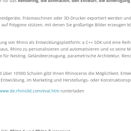
e für das
Rendering, die Animation, den Entwurf, die Anfertigung
hneidgeräte, Fräsmaschinen oder 3D-Drucker exportiert werden un
auf Polygone stützen, mit denen Sie großartige Bilder erzeugen k
dung von Rhino als Entwicklungsplattform: a C++ SDK und eine Reih
aus, Rhino zu personalisieren und automatisieren und so seine Mö
o für Nesting, Geländeerzeugung, parametrische Architektur, Rend
über 10’000 Schulen gibt Ihnen Rhinoceros die Möglichkeit, Entwü
, Entwicklung, im Marketing und Herstellungs- oder Konstruktionsp
www.de.rhino3d.com/eval.htm
runterladen