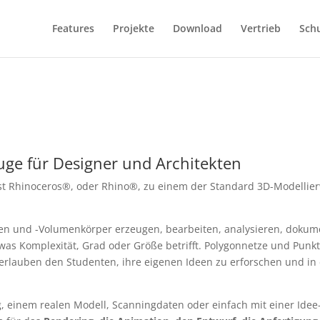
Features
Projekte
Download
Vertrieb
Sch
uge für Designer und Architekten
8 ist Rhinoceros®, oder Rhino®, zu einem der Standard 3D-Modelli
hen und -Volumenkörper erzeugen, bearbeiten, analysieren, dokum
 was Komplexität, Grad oder Größe betrifft. Polygonnetze und Pun
t erlauben den Studenten, ihre eigenen Ideen zu erforschen und in 
g, einem realen Modell, Scanningdaten oder einfach mit einer Ide