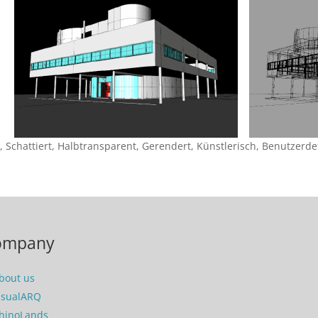
, Schattiert, Halbtransparent, Gerendert, Künstlerisch, Benutzerdef
ompany
bout us
isualARQ
hinoLands