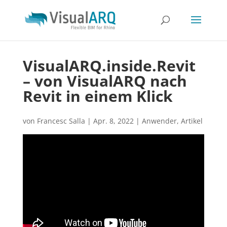
VisualARQ.inside.Revit
– von VisualARQ nach
Revit in einem Klick
von
Francesc Salla
|
Apr. 8, 2022
|
Anwender
,
Artikel