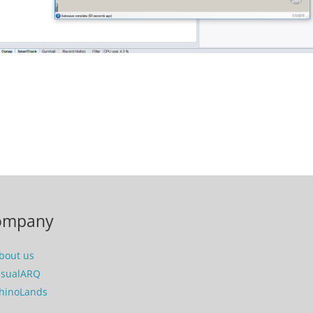
ompany
bout us
isualARQ
hinoLands