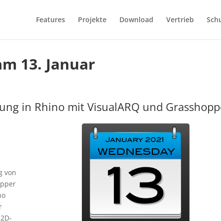
Features
Projekte
Download
Vertrieb
Sch
m 13. Januar
rung in Rhino mit VisualARQ und Grasshopp
g von
opper
no
r
 2D-