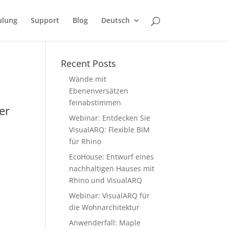
ulung
Support
Blog
Deutsch
Recent Posts
Wände mit
Ebenenversätzen
feinabstimmen
er
Webinar: Entdecken Sie
VisualARQ: Flexible BIM
für Rhino
EcoHouse: Entwurf eines
nachhaltigen Hauses mit
Rhino und VisualARQ
Webinar: VisualARQ für
die Wohnarchitektur
Anwenderfall: Maple