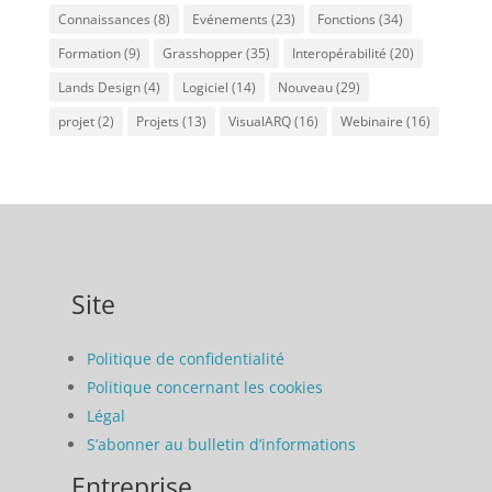
Connaissances
(8)
Evénements
(23)
Fonctions
(34)
Formation
(9)
Grasshopper
(35)
Interopérabilité
(20)
Lands Design
(4)
Logiciel
(14)
Nouveau
(29)
projet
(2)
Projets
(13)
VisualARQ
(16)
Webinaire
(16)
Site
Politique de confidentialité
Politique concernant les cookies
Légal
S’abonner au bulletin d’informations
Entreprise