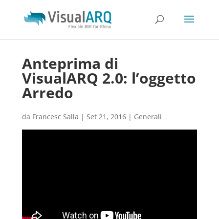
Anteprima di
VisualARQ 2.0: l’oggetto
Arredo
da
Francesc Salla
|
Set 21, 2016
|
Generali