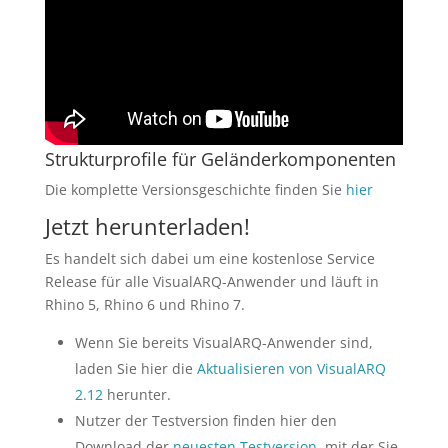
Strukturprofile für Geländerkomponenten
Die komplette Versionsgeschichte finden Sie
hier
Jetzt herunterladen!
Es handelt sich dabei um eine kostenlose Service
Release für alle VisualARQ-Anwender und läuft in
Rhino 5, Rhino 6 und Rhino 7.
Wenn Sie bereits VisualARQ-Anwender sind,
laden Sie hier die
Aktualisieren von VisualARQ
2.12
herunter.
Nutzer der Testversion finden hier den
Download der
neuesten Testversion
, mit der Sie