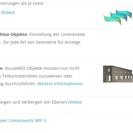
serungen als je zuvor:
. (
Video
)
Rhino-Objekte
: Einstellung der Linienbreite,
. für jede Art von Geometrie für Anzeige
te
: VisualARQ-Objekte müssen nun nicht
n Texturmaterialien zuzuweisen oder
ing durchzuführen.
Weitere Informationen
.
zeigen und Verbergen von Ebenen.(
Video
)
pper Components WIP 3
.