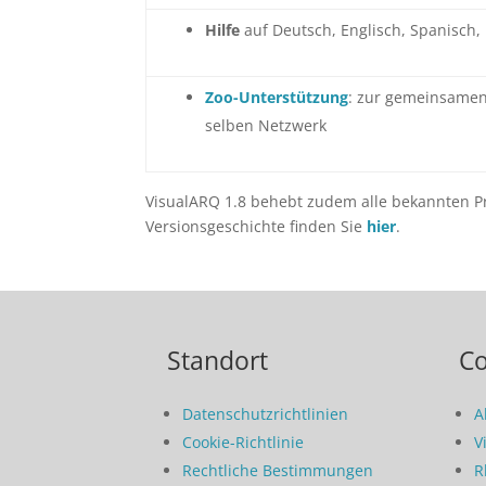
Hilfe
auf Deutsch, Englisch, Spanisch, 
Zoo-Unterstützung
: zur gemeinsame
selben Netzwerk
VisualARQ 1.8 behebt zudem alle bekannten P
Versionsgeschichte finden Sie
hier
.
Standort
C
Datenschutzrichtlinien
A
Cookie-Richtlinie
V
Rechtliche Bestimmungen
R