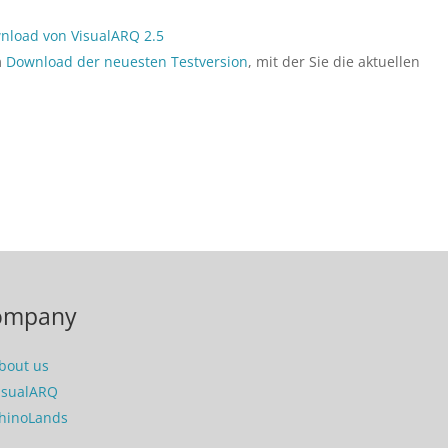
nload von VisualARQ 2.5
m
Download der neuesten Testversion
, mit der Sie die aktuellen
ompany
bout us
isualARQ
hinoLands