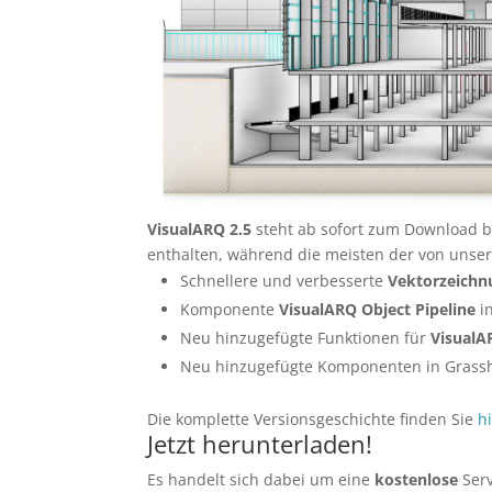
VisualARQ 2.5
steht ab sofort zum Download be
enthalten, während die meisten der von uns
Schnellere und verbesserte
Vektorzeichn
Komponente
VisualARQ Object Pipeline
i
Neu hinzugefügte Funktionen für
VisualA
Neu hinzugefügte Komponenten in Grass
Die komplette Versionsgeschichte finden Sie
h
Jetzt herunterladen!
Es handelt sich dabei um eine
kostenlose
Serv