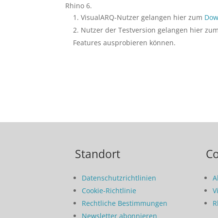
Rhino 6.
VisualARQ-Nutzer gelangen hier zum
Dow
Nutzer der Testversion gelangen hier zu
Features ausprobieren können.
Standort
C
Datenschutzrichtlinien
A
Cookie-Richtlinie
V
Rechtliche Bestimmungen
R
Newsletter abonnieren