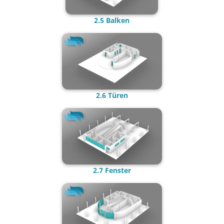
2.5 Balke
n
2.6 Türen
2.7 Fenste
r