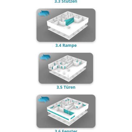
3.3 Stütze
n
3.4 Ramp
e
3.5 Türen
3.6 Fenster